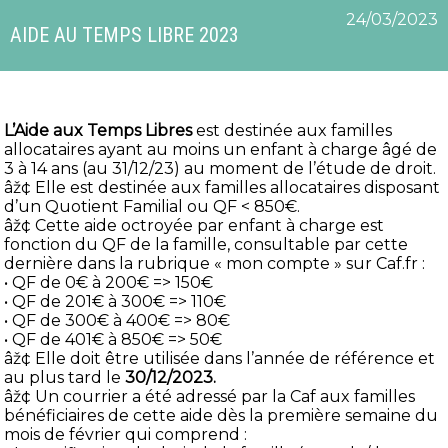
24/03/2023
AIDE AU TEMPS LIBRE 2023
L’Aide aux Temps Libres
est destinée aux familles
allocataires ayant au moins un enfant à charge âgé de
3 à 14 ans (au 31/12/23) au moment de l’étude de droit.
âž¢ Elle est destinée aux familles allocataires disposant
d’un Quotient Familial ou QF < 850€.
âž¢ Cette aide octroyée par enfant à charge est
fonction du QF de la famille, consultable par cette
dernière dans la rubrique « mon compte » sur Caf.fr :
• QF de 0€ à 200€ => 150€
• QF de 201€ à 300€ => 110€
• QF de 300€ à 400€ => 80€
• QF de 401€ à 850€ => 50€
âž¢ Elle doit être utilisée dans l’année de référence et
au plus tard le
30/12/2023.
âž¢ Un courrier a été adressé par la Caf aux familles
bénéficiaires de cette aide dès la première semaine du
mois de février qui comprend :