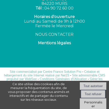
84220 MURS
Tél :
04 90 72 60 00
Horaires d'ouverture
Lundi au Samedi de 9h à 12h00
Fermée le Mercredi
NOUS CONTACTER
Mentions légales
Site commercialisé par Centre France Solution Pro
-
Création et
hébergement du site Internet réalisé par Net15
-
Site administrable CMS
propulsé par WebSee
-
Conditions Générales d'Utilisation
-
Gérer les
cookies
Ce site utilise des cookies afin de
mesurer la fréquentation du site, de
vous proposer des contenus animés et
interactifs et de partager du contenu
sur les réseaux sociaux.
Personnalis
er