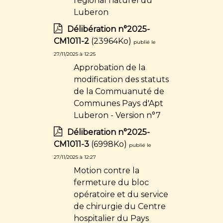
régional naturel du
Luberon
Délibération n°2025-
CM1011-2
(23964Ko)
publié le
27/11/2025 à 12:25
Approbation de la
modification des statuts
de la Commuanuté de
Communes Pays d'Apt
Luberon - Version n°7
Déliberation n°2025-
CM1011-3
(6998Ko)
publié le
27/11/2025 à 12:27
Motion contre la
fermeture du bloc
opératoire et du service
de chirurgie du Centre
hospitalier du Pays