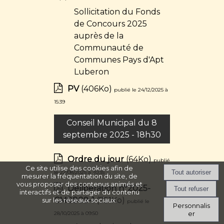
Sollicitation du Fonds
de Concours 2025
auprès de la
Communauté de
Communes Pays d'Apt
Luberon
PV
(406Ko)
publié le 24/12/2025 à
15:39
Conseil Municipal du 8
septembre 2025 - 18h30
Ordre du jour
(64Ko)
publié
Ce site utilise des cookies afin de
le 22/08/2025 à 20:35
mesurer la fréquentation du site, de
vous proposer des contenus animés et
Déliberation n°2025-
interactifs et de partager du contenu
CM0809-1
(751Ko)
sur les réseaux sociaux.
publié le
Personnalis
er
28/10/2025 à 09:50