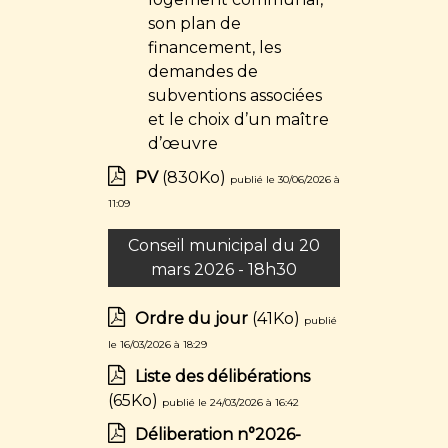
son plan de
financement, les
demandes de
subventions associées
et le choix d’un maître
d’œuvre
PV
(830Ko)
publié le 30/06/2026 à
11:09
Conseil municipal du 20
mars 2026 - 18h30
Ordre du jour
(41Ko)
publié
le 16/03/2026 à 18:29
Liste des délibérations
(65Ko)
publié le 24/03/2026 à 16:42
Déliberation n°2026-