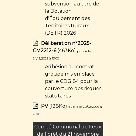
subvention au titre de
la Dotation
d'Équipement des
Territoires Ruraux
(DETR) 2026
Déliberation n°2025-
CM2212-6
(463Ko)
publié le
24/12/2025 à 13:00
Adhésion au contrat
groupe mis en place
par le CDG 84 pour la
couverture des risques
statutaires
PV
(128Ko)
publié le 20/02/2026 à
20:05
Comité Communal de Feux
de Forêt du 21 novembre